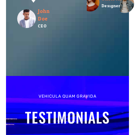
Designer
John
Doe
CEO
VEHICULA QUAM GRAVIDA
TESTIMONIALS