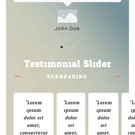
John Doe
Sony CEO
Testimonial Slider
SUBHEADING
"Lorem
"Lorem
"Lorem
"L
ipsum
ipsum
ipsum
i
dolor sit
dolor
dolor
dol
amet,
sit
sit
a
consectetur
amet,
amet,
co