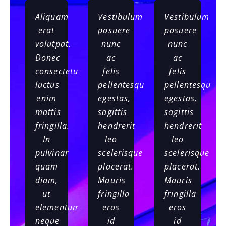
Aliquam
Vestibulum
Vestibulum
erat
posuere
posuere
volutpat.
nunc
nunc
Donec
ac
ac
consectetur
felis
felis
luctus
pellentesque
pellentesque
enim
egestas,
egestas,
mattis
sagittis
sagittis
fringilla.
hendrerit
hendrerit
In
leo
leo
pulvinar
scelerisque
scelerisque
quam
placerat.
placerat.
diam,
Mauris
Mauris
ut
fringilla
fringilla
elementum
eros
eros
neque
id
id