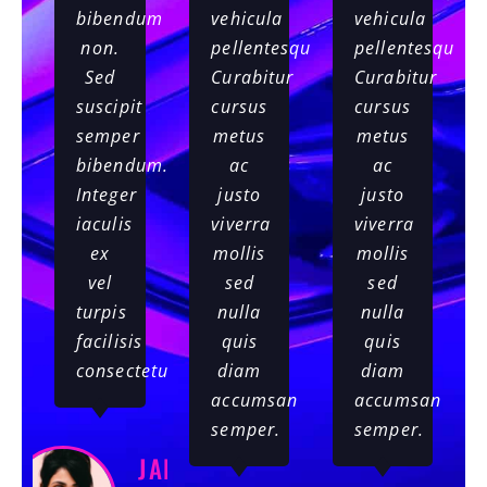
bibendum
vehicula
vehicula
non.
pellentesque.
pellentesque.
Sed
Curabitur
Curabitur
suscipit
cursus
cursus
semper
metus
metus
bibendum.
ac
ac
Integer
justo
justo
iaculis
viverra
viverra
ex
mollis
mollis
vel
sed
sed
turpis
nulla
nulla
facilisis
quis
quis
consectetur.
diam
diam
accumsan
accumsan
semper.
semper.
JANE