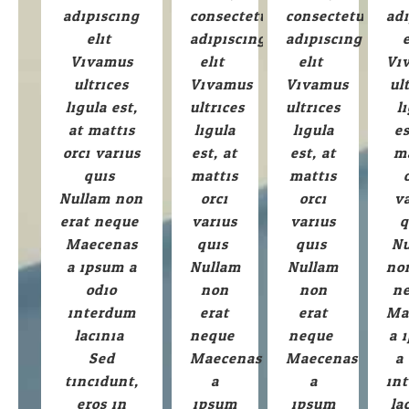
adipiscing
consectetur
consectetur
ad
elit.
adipiscing
adipiscing
e
Vivamus
elit.
elit.
Vi
ultrices
Vivamus
Vivamus
ul
ligula est,
ultrices
ultrices
l
at mattis
ligula
ligula
es
orci varius
est, at
est, at
m
quis.
mattis
mattis
Nullam non
orci
orci
v
erat neque.
varius
varius
q
Maecenas
quis.
quis.
Nu
a ipsum a
Nullam
Nullam
no
odio
non
non
n
interdum
erat
erat
Ma
lacinia.
neque.
neque.
a 
Sed
Maecenas
Maecenas
a
tincidunt,
a
a
in
eros in
ipsum
ipsum
la