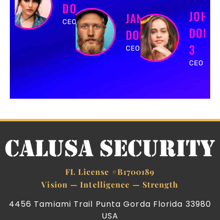
DOE
JOHN
JANE
CEO
DOE
DOE
3
CEO
CEO 3
FL License #B1700189
Vision — Intelligence — Strength
4456 Tamiami Trail Punta Gorda Florida 33980
USA