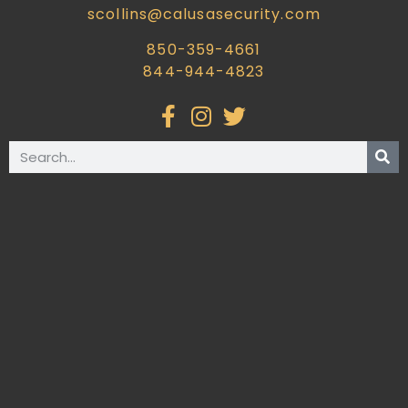
scollins@calusasecurity.com
850-359-4661
844-944-4823