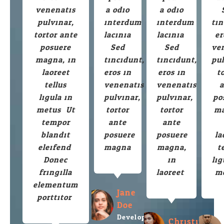
venenatis
a odio
a odio
pulvinar,
interdum
interdum
tin
tortor ante
lacinia.
lacinia.
er
posuere
Sed
Sed
ve
magna, in
tincidunt,
tincidunt,
pul
laoreet
eros in
eros in
t
tellus
venenatis
venenatis
ligula in
pulvinar,
pulvinar,
po
metus. Ut
tortor
tortor
ma
tempor
ante
ante
blandit
posuere
posuere
la
eleifend.
magna.
magna,
t
Donec
in
lig
fringilla
laoreet.
m
elementum
Jane
porttitor.
Doe
Developer
Christina